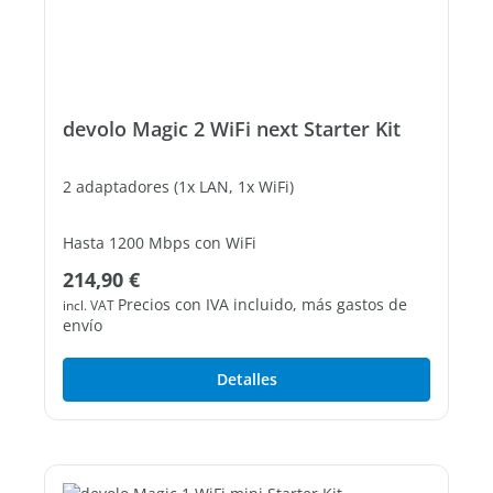
devolo Magic 2 WiFi next Starter Kit
2 adaptadores (1x LAN, 1x WiFi)
Hasta 1200 Mbps con WiFi
Precio normal:
214,90 €
2 puertos LAN Gigabit libres
Precios con IVA incluido, más gastos de
incl. VAT
envío
Detalles