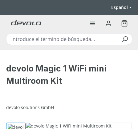
Saltar al contenido principal
Español
El carr
devolo Magic 1 WiFi mini
Multiroom Kit
devolo solutions GmbH
Omitir galería de imágenes