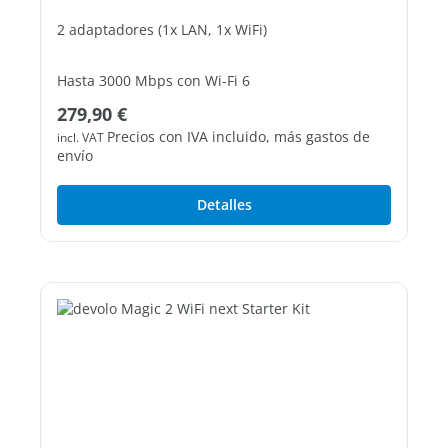
2 adaptadores (1x LAN, 1x WiFi)
Hasta 3000 Mbps con Wi-Fi 6
Precio normal:
279,90 €
2 puertos LAN Gigabit libres
Precios con IVA incluido, más gastos de
incl. VAT
envío
Detalles