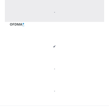
-
OFDMA
*
✔
-
-