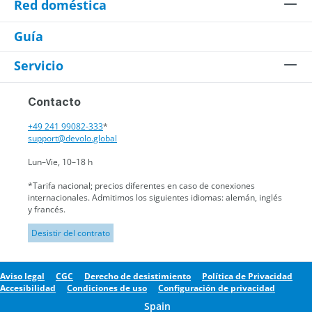
Red doméstica
Guía
Servicio
Contacto
+49 241 99082-333
*
support@devolo.global
Lun–Vie, 10–18 h
*Tarifa nacional; precios diferentes en caso de conexiones
internacionales. Admitimos los siguientes idiomas: alemán, inglés
y francés.
Desistir del contrato
Aviso legal
CGC
Derecho de desistimiento
Política de Privacidad
Accesibilidad
Condiciones de uso
Configuración de privacidad
Spain