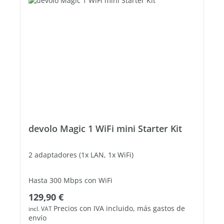
devolo Magic 1 WiFi mini Starter Kit
2 adaptadores (1x LAN, 1x WiFi)
Hasta 300 Mbps con WiFi
Precio normal:
129,90 €
1 puerto Fast Ethernet libre
Precios con IVA incluido, más gastos de
incl. VAT
envío