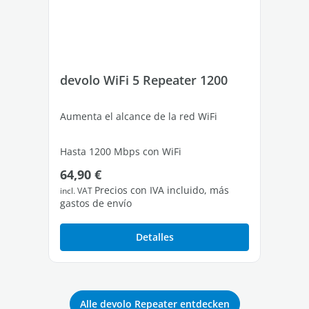
devolo WiFi 5 Repeater 1200
de
Aumenta el alcance de la red WiFi
Aum
Hasta 1200 Mbps con WiFi
Has
Precio normal:
Pr
64,90 €
10
1 puerto Fast Ethernet
2 p
Precios con IVA incluido, más
incl. VAT
incl
gastos de envío
gas
Detalles
Alle devolo Repeater entdecken