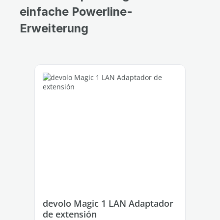
einfache Powerline-
Erweiterung
Omitir la galería de productos
devolo Magic 1 LAN Adaptador
de
de extensión
Ad