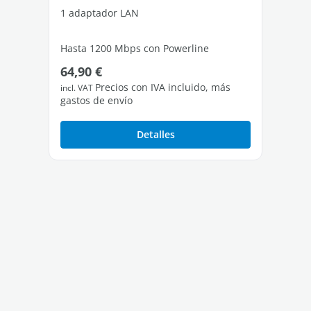
1 adaptador LAN
1 a
Hasta 1200 Mbps con Powerline
Has
Precio normal:
Pr
64,90 €
79
1 puerto LAN Gigabit libre
1 p
Precios con IVA incluido, más
incl. VAT
incl
gastos de envío
gas
Detalles