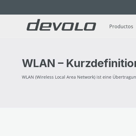
tar al contenido principal
Saltar a la búsqueda
Saltar a la navegación principal
Productos
WLAN – Kurzdefinitio
WLAN (Wireless Local Area Network) ist eine Übertragu